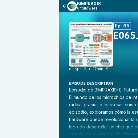
BIMPRAXIS
0 followers
Ep. 65
E065
•
17min 19s
EPISODE DESCRIPTION
Episodio de BIMPRAXIS: El Futuro d
El mundo de los microchips de int
radical gracias a empresas como 
episodio, exploramos cómo la est
hardware puede revolucionar la i
logrado desarrollar un chip que 
cambiando el juego en la inferen