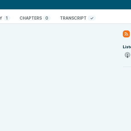
xterna ha reducido significativamente el consumo de
ema térmico. Esto no solo tiene implicaciones
íticas, ya que países buscan desarrollar su propia
Y
1
CHAPTERS
0
TRANSCRIPT
✓
pender de corporaciones extranjeras. ¿Estamos a
librio de poder en la industria tecnológica?
List