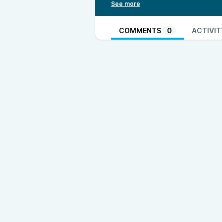
y la eliminación de la memoria e
energía y ha solucionado el probl
tecnológicas, sino también geopol
COMMENTS
0
ACTIVIT
infraestructura de IA para no de
punto de ver un cambio en el equi